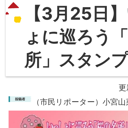
【3月25日
ょに巡ろう
所」スタン
更
（市民リポーター）小宮山