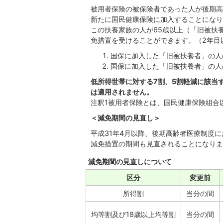
被用者保険の被保険者であった人が後期高
新たに国民健康保険に加入することになり
この扶養家族の人が65歳以上（「旧被扶
免措置を受けることができます。（2年目
国保に加入した「旧被扶養者」の人
国保に加入した「旧被扶養者」の人
低所得世帯に対する7割、5割軽減に該当
は適用されません。
注釈1被用者保険とは、国民健康保険組合
＜減免期間の見直し＞
平成31年4月以降、後期高齢者医療制度
減免措置の期間も見直されることになりま
減免期間の見直しについて
区分
変更前
所得割
当分の間
均等割及び18歳以上均等割
当分の間