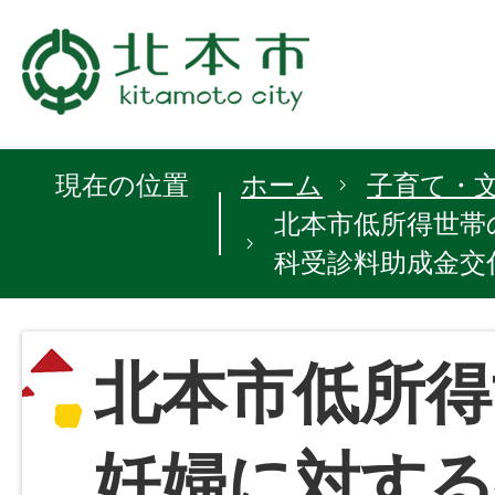
現在の位置
ホーム
子育て・
北本市低所得世帯
科受診料助成金交
北本市低所得
妊婦に対する