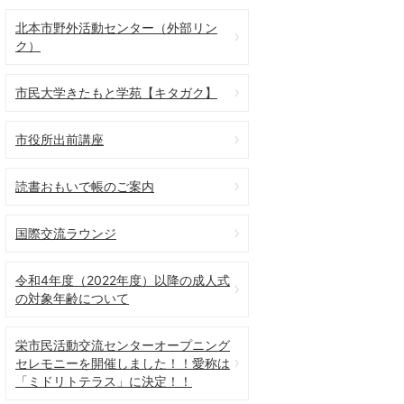
北本市野外活動センター（外部リン
ク）
市民大学きたもと学苑【キタガク】
市役所出前講座
読書おもいで帳のご案内
国際交流ラウンジ
令和4年度（2022年度）以降の成人式
の対象年齢について
栄市民活動交流センターオープニング
セレモニーを開催しました！！愛称は
「ミドリトテラス」に決定！！