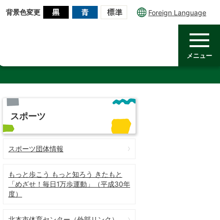
背景色変更
Foreign Language
メニュー
スポーツ
スポーツ団体情報
もっと歩こう もっと知ろう きたもと
「めざせ！毎日1万歩運動」（平成30年
度）
北本市体育センター（外部リンク）