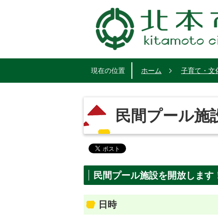
現在の位置
ホーム
子育て・文
民間プール施
民間プール施設を開放します
日時