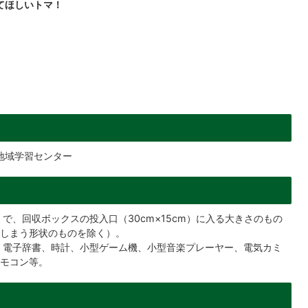
てほしいトマ！
地域学習センター
、回収ボックスの投入口（30cm×15cm）に入る大きさのもの
しまう形状のものを除く）。
、電子辞書、時計、小型ゲーム機、小型音楽プレーヤー、電気カミ
モコン等。