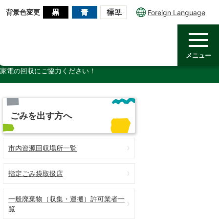
背景色変更
Foreign Language
メニュー
家電の回収にご協力ください！
ごみを出す方へ
市内資源回収場所一覧
指定ごみ袋取扱店
一般廃棄物（収集・運搬）許可業者一
覧