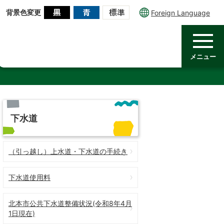
背景色変更
Foreign Language
メニュー
下水道
（引っ越し）上水道・下水道の手続き
下水道使用料
北本市公共下水道整備状況(令和8年4月
1日現在)