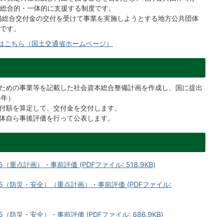
総合的・一体的に支援する制度です。
備総合交付金の交付を受けて事業を実施しようとする地方公共団体
です。
はこちら（国土交通省ホームページ）
ための事業等を記載した社会資本総合整備計画を作成し、国に提出
5年）
付額を算定して、交付金を交付します。
体自ら事後評価を行って公表します。
重点計画）・事前評価 (PDFファイル: 518.9KB)
5（防災・安全）（重点計画）・事前評価 (PDFファイル:
防災・安全）・事前評価 (PDFファイル: 686.9KB)