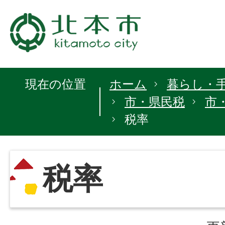
現在の位置
ホーム
暮らし・
市・県民税
市
税率
税率