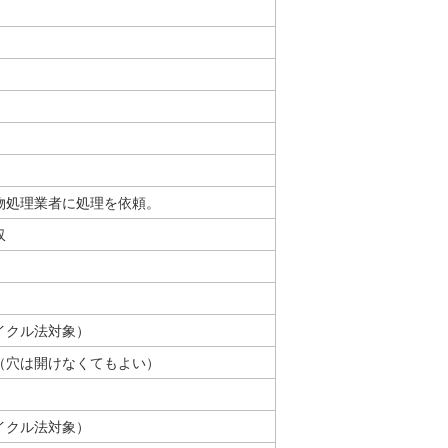
物処理業者に処理を依頼。
収
イクル法対象）
（穴は開けなくてもよい）
イクル法対象）