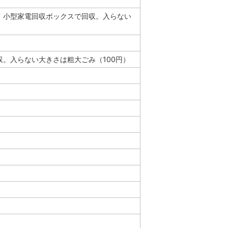
。小型家電回収ボックスで回収。入らない
）
。入らない大きさは粗大ごみ（100円）