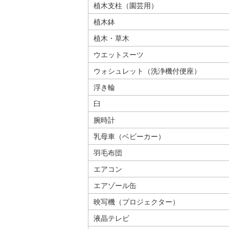
植木支柱（園芸用）
植木鉢
植木・草木
ウエットスーツ
ウォシュレット（洗浄機付便座）
浮き輪
臼
腕時計
乳母車（ベビーカー）
羽毛布団
エアコン
エアゾール缶
映写機（プロジェクター）
液晶テレビ