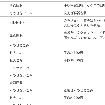
拠点回収
小型家電回収ボックスで回
もやせないごみ
洗えば容器包装
染み込ませた布等はもやせ
×排出禁止
売店等に引き取りを依頼。
市役所、文化センター、公
拠点回収
固めればもやせるごみ。下
もやせるごみ
粗大ごみ
手数料500円
粗大ごみ
手数料300円
もやせるごみ
もやせないごみ
資源回収
もやせないごみ
紙製はもやせるごみ
粗大ごみ
手数料300円