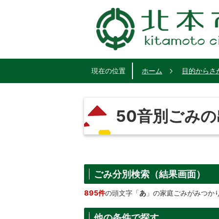
現在の位置
ホーム
目的からさ
50音別ごみ
ごみ分別検索
（結果画面）
895件
の頭文字「
あ
」の
家庭ごみ
がみつか
他の条件で探す