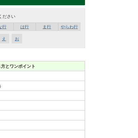
ください
な行
は行
ま行
やらわ行
え
お
し方とワンポイント
う