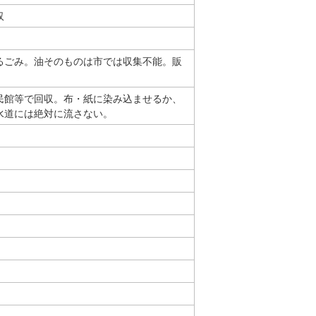
収
るごみ。油そのものは市では収集不能。販
民館等で回収。布・紙に染み込ませるか、
水道には絶対に流さない。