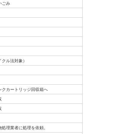
いごみ
イクル法対象）
ンクカートリッジ回収箱へ
収
収
。
物処理業者に処理を依頼。