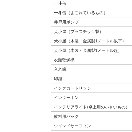
一斗缶
一斗缶（よごれているもの）
井戸用ポンプ
犬小屋（プラスチック製）
犬小屋（木製・金属製1メートル以下）
犬小屋（木製・金属製1メートル超）
衣類乾燥機
入れ歯
印鑑
インクカートリッジ
インターホン
インテリアライト(卓上用の小さいもの）
飲料用パック
ウインドサーフィン