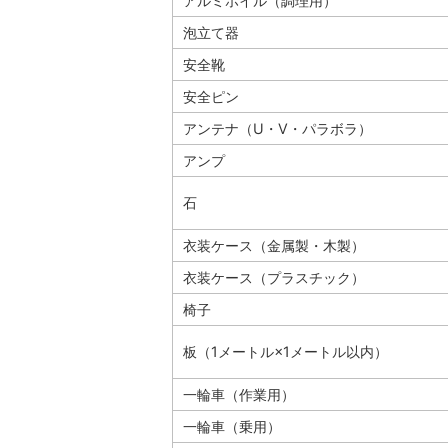
アルミホイル（調理用）
泡立て器
安全靴
安全ピン
アンテナ（U・V・パラボラ）
アンプ
石
衣装ケース（金属製・木製）
衣装ケース（プラスチック）
椅子
板（1メートル×1メートル以内）
一輪車（作業用）
一輪車（乗用）