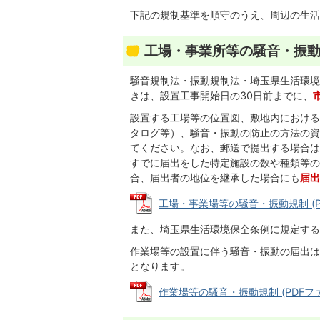
下記の規制基準を順守のうえ、周辺の生活
工場・事業所等の騒音・振
騒音規制法・振動規制法・埼玉県生活環境
きは、設置工事開始日の30日前までに、
設置する工場等の位置図、敷地内における
タログ等）、騒音・振動の防止の方法の資
てください。なお、郵送で提出する場合は
すでに届出をした特定施設の数や種類等の
合、届出者の地位を継承した場合にも
届出
工場・事業場等の騒音・振動規制 (PDF
また、埼玉県生活環境保全条例に規定する
作業場等の設置に伴う騒音・振動の届出は
となります。
作業場等の騒音・振動規制 (PDFファイル