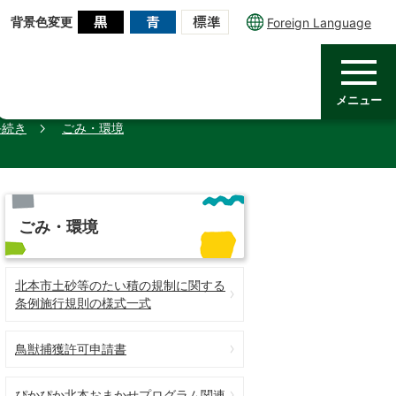
背景色変更
Foreign Language
メニュー
手続き
ごみ・環境
ごみ・環境
北本市土砂等のたい積の規制に関する
条例施行規則の様式一式
鳥獣捕獲許可申請書
ぴかぴか北本おまかせプログラム関連