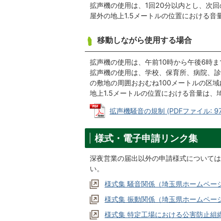
拡声機の使用は、1回20分以内とし、次回
屋外の地上1.5メートルの位置における
移動しながら使用する場合
拡声機の使用は、午前10時から午後6時
拡声機の使用は、学校、保育所、病院、診
の敷地の周囲おおむね100メートルの区
地上1.5メートルの位置における音量は
拡声機騒音の規制 (PDFファイル: 97.
様式・電子申請リンク集
深夜営業の届出以外の申請様式については
い。
様式集 騒音関係（埼玉県ホームペー
様式集 振動関係（埼玉県ホームペー
様式集 特定工場における公害防止組