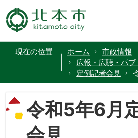
現在の位置
ホーム
市政情報
広報・広聴・パブ
定例記者会見
令和5年6月
会見