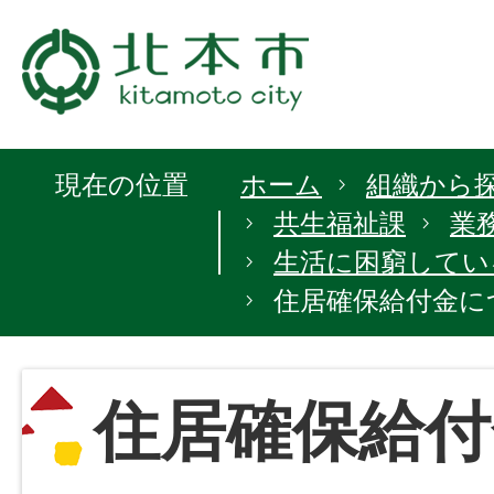
現在の位置
ホーム
組織から
共生福祉課
業
生活に困窮してい
住居確保給付金に
住居確保給付