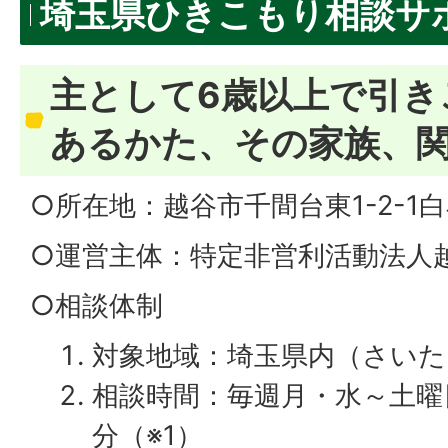
埼玉県ひきこもり相談サ
主として6歳以上で引き
あるかた、その家族、
○所在地：越谷市千間台東1-2-1白
○運営主体：特定非営利活動法人
○相談体制
対象地域：埼玉県内（さいた
相談時間：毎週月・水～土曜日1
分（※1）