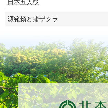
日本五大桜
源範頼と蒲ザクラ