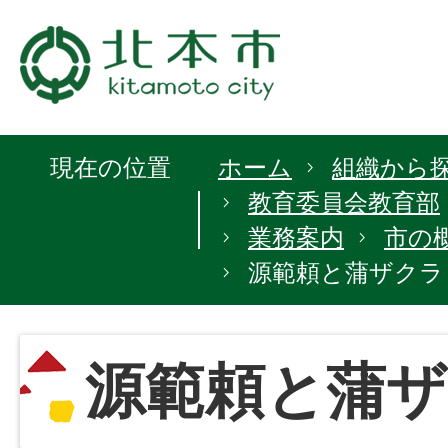
現在の位置
ホーム
組織から
教育委員会教育部
業務案内
市の
源範頼と蒲ザクラ
源範頼と蒲ザ