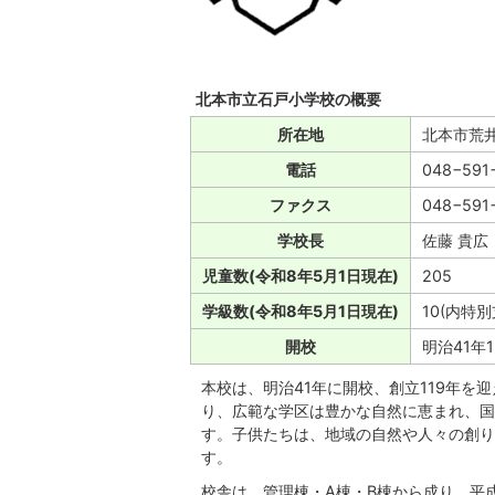
北本市立石戸小学校の概要
所在地
北本市荒井
電話
048−591
ファクス
048−591
学校長
佐藤 貴広
児童数(令和8年5月1日現在)
205
学級数(令和8年5月1日現在)
10(内特
開校
明治41年1
本校は、明治41年に開校、創立119年
り、広範な学区は豊かな自然に恵まれ、国
す。子供たちは、地域の自然や人々の創り
す。
校舎は、管理棟・A棟・B棟から成り、平