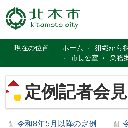
現在の位置
ホーム
組織から
市長公室
業務
定例記者会見
令和8年5月以降の定例