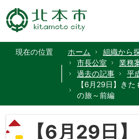
現在の位置
ホーム
組織から
市長公室
業務
過去の記事
平
【6月29日】き
の旅～前編
【6月29日