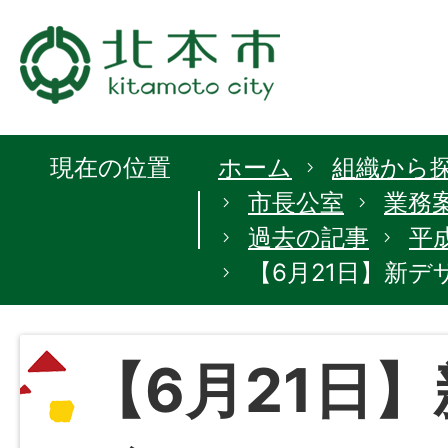
現在の位置
ホーム
組織から
市長公室
業務
過去の記事
平
【6月21日】新デ
【6月21日