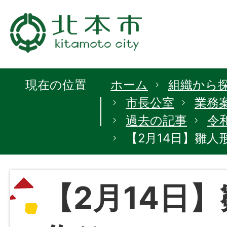
現在の位置
ホーム
組織から
市長公室
業務
過去の記事
令
【2月14日】雛人
【2月14日