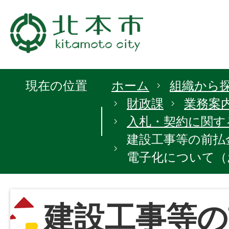
現在の位置
ホーム
組織から
財政課
業務案
入札・契約に関す
建設工事等の前払
電子化について（
建設工事等の