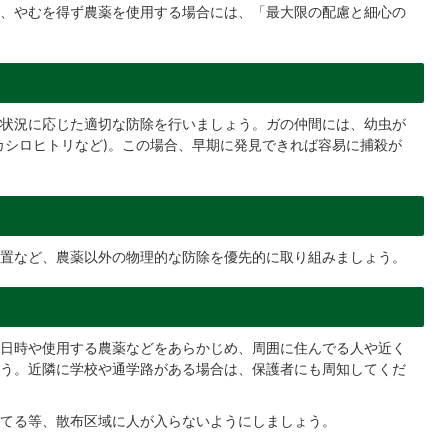
、やむを得ず農薬を使用する場合には、「最大限の配慮と細心の
状況に応じた適切な防除を行いましょう。ガの仲間には、幼虫が
カシロヒトリなど)。この場合、早期に発見できれば容易に捕殺が
置など、農薬以外の物理的な防除を優先的に取り組みましょう。
日時や使用する農薬などをあらかじめ、周囲に住んでる人や近く
う。近隣に学校や通学路がある場合は、保護者にも周知してくだ
てる等、散布区域に人が入らないようにしましょう。