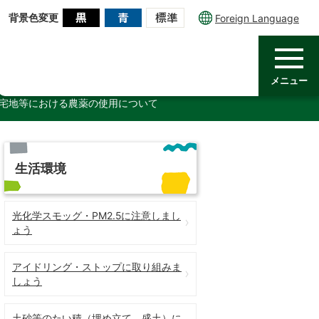
背景色変更
Foreign Language
メニュー
宅地等における農薬の使用について
生活環境
光化学スモッグ・PM2.5に注意しまし
ょう
アイドリング・ストップに取り組みま
しょう
土砂等のたい積（埋め立て、盛土）に