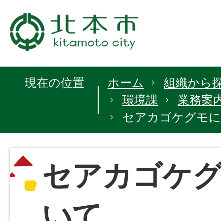
現在の位置
ホーム
組織から
環境課
業務案
セアカゴケグモに
セアカゴケ
いて