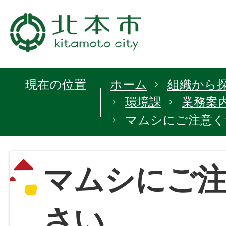
現在の位置
ホーム
組織から
環境課
業務案
マムシにご注意く
マムシにご
さい