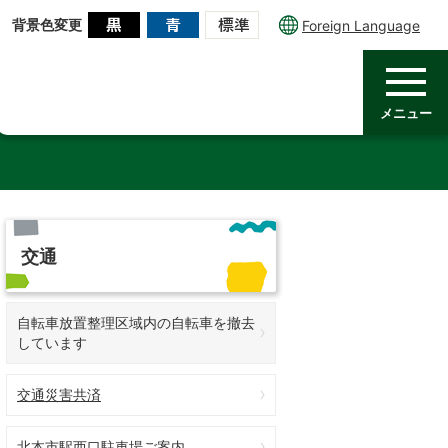
背景色変更
Foreign Language
メニュー
交通
自転車放置整理区域内の自転車を撤去
しています
交通災害共済
北本市駅西口駐車場ご案内