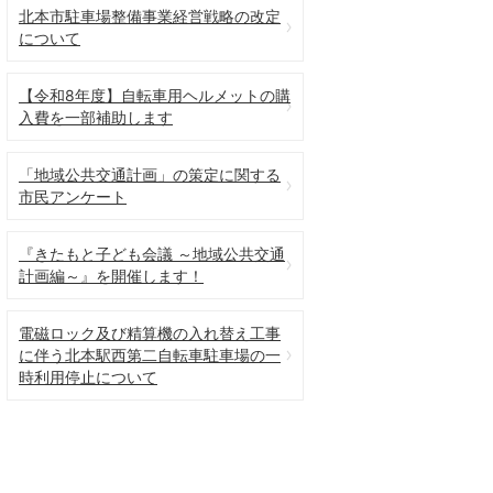
北本市駐車場整備事業経営戦略の改定
について
【令和8年度】自転車用ヘルメットの購
入費を一部補助します
「地域公共交通計画」の策定に関する
市民アンケート
『きたもと子ども会議 ～地域公共交通
計画編～』を開催します！
電磁ロック及び精算機の入れ替え工事
に伴う北本駅西第二自転車駐車場の一
時利用停止について