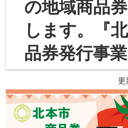
の地域商品券
します。『北
品券発行事業
更