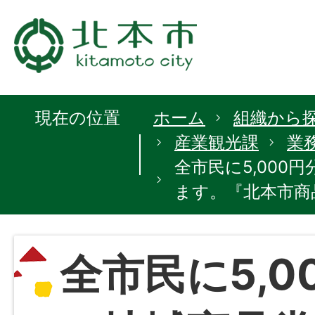
現在の位置
ホーム
組織から
産業観光課
業
全市民に5,000
ます。『北本市商
全市民に5,0