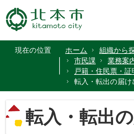
現在の位置
ホーム
組織から
市民課
業務案
戸籍・住民票・証
転入・転出の届け
転入・転出の