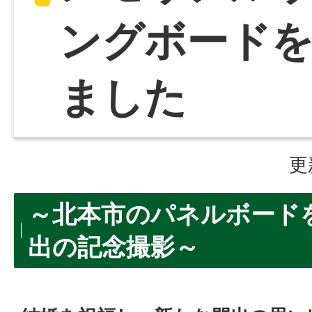
ングボード
ました
更
～北本市のパネルボード
出の記念撮影～