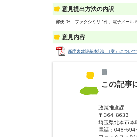
意見提出方法の内訳
郵便 0件 ファクシミリ 1件、電子メール
意見内容
新庁舎建設基本設計（案）について意見・
この記事
政策推進課
〒364-8633
埼玉県北本市本町1
電話：048-594-