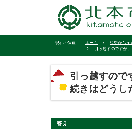
現在の位置
ホーム
組織から探
引っ越すのですが、
引っ越すので
続きはどうし
答え