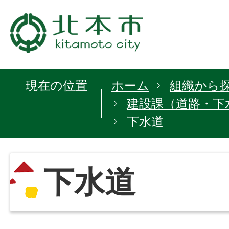
現在の位置
ホーム
組織から
建設課（道路・下
下水道
下水道