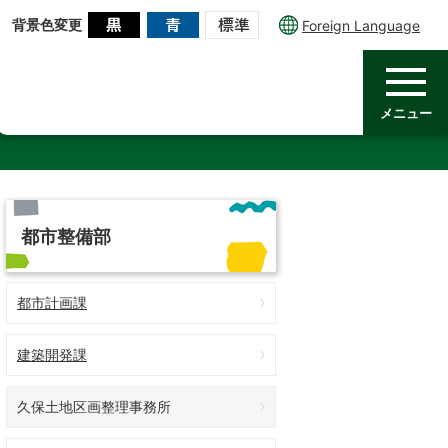
背景色変更
Foreign Language
メニュー
都市整備部
都市計画課
建築開発課
久保土地区画整理事務所