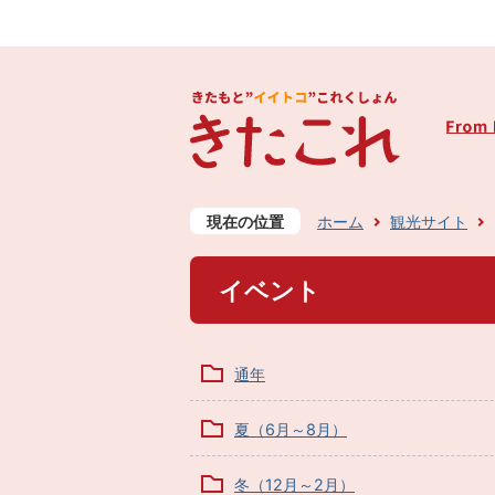
現在の位置
ホーム
観光サイト
イベント
通年
夏（6月～8月）
冬（12月～2月）