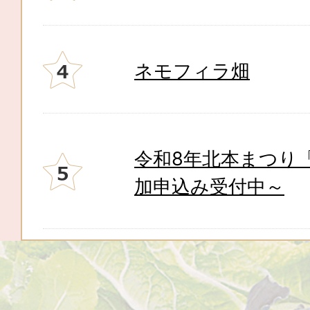
ネモフィラ畑
令和8年北本まつり
加申込み受付中～