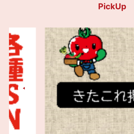
PickUp
2
枚
目
の
ス
ラ
イ
ド