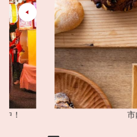
イ
ド
市内飲食店紹