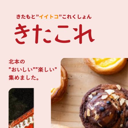
2
枚
目
の
ス
ラ