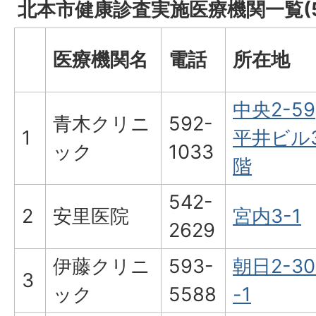
北本市健康診査実施医療機関一覧(5
医療機関名
電話
所在地
中央2-59
青木クリニ
592-
1
平井ビル
ック
1033
階
542-
2
安里医院
宮内3-1
2629
伊藤クリニ
593-
朝日2-30
3
ック
5588
-1