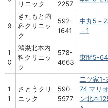
リニック
2257
きたもと内
592-
中丸5－2
9
科クリニッ
1641
－1
ク
鴻巣北本内
1
578-
科クリニッ
東間5-64
0
4663
ク
二ツ家1-
1
さとうクリ
590-
74 マリ
1
ニック
5977
ン北本12