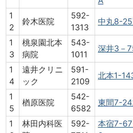
A
1
592-
鈴木医院
中丸8-25
2
1313
1
桃泉園北本
543-
深井3－7
3
病院
1011
1
遠井クリニ
591-
北本1-14
4
ック
2109
1
542-
楢原医院
東間7-24
5
6582
1
林田内科医
592-
本宿7-67