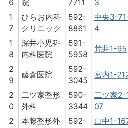
6
院
7711
3
1
ひらお内科
592-
中央3-71
7
クリニック
8861
4
1
深井小児科
591-
荒井1-95
8
内科医院
5958
2
592-
藤倉医院
宮内1-21
9
3045
2
二ツ家整形
590-
二ツ家2-
0
外科
3344
07
2
本藤整形外
592-
山中1-16