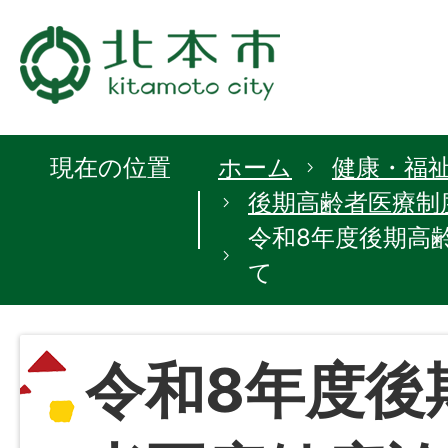
現在の位置
ホーム
健康・福
後期高齢者医療制度
令和8年度後期高
て
令和8年度後