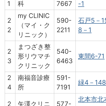
1
科
7667
-1
my CLINIC
2
590-
石戸5－1
（マイ・ク
2
2211
8－1
リニック）
まつざき整
2
540-
形リウマチ
東間6-71
3
6463
クリニック
2
南福音診療
591-
緑4－148
4
所
7191
北本市北
2
矢澤クリニ
577-