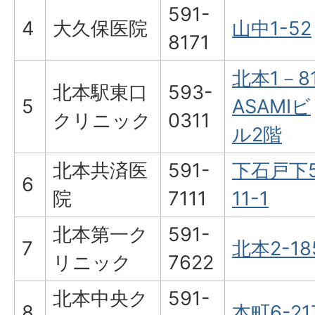
591-
4
大久保医院
山中1-52
8171
北本1－8
北本駅東口
593-
5
ASAMIビ
クリニック
0311
ル2階
北本共済医
591-
下石戸下
6
院
7111
11-1
北本第一ク
591-
7
北本2-18
リニック
7622
北本中央ク
591-
8
本町6-21