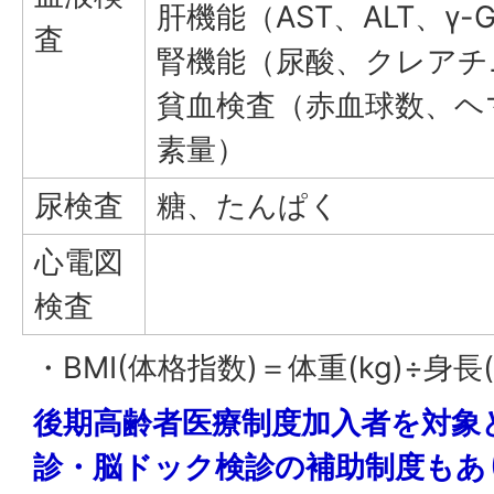
肝機能（AST、ALT、γ-
査
腎機能（尿酸、クレアチ
貧血検査（赤血球数、ヘ
素量）
尿検査
糖、たんぱく
心電図
検査
・BMI(体格指数)＝体重(kg)÷身長(
後期高齢者医療制度加入者を対象
診・脳ドック検診の補助制度もあ