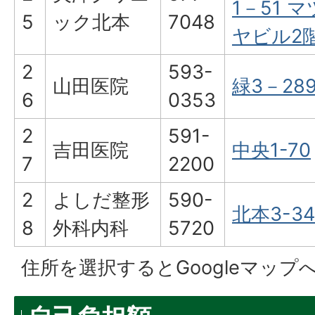
1－51 マ
5
ック北本
7048
ヤビル2
2
593-
山田医院
緑3－28
6
0353
2
591-
吉田医院
中央1-70
7
2200
2
よしだ整形
590-
北本3-34
8
外科内科
5720
住所を選択するとGoogleマップ