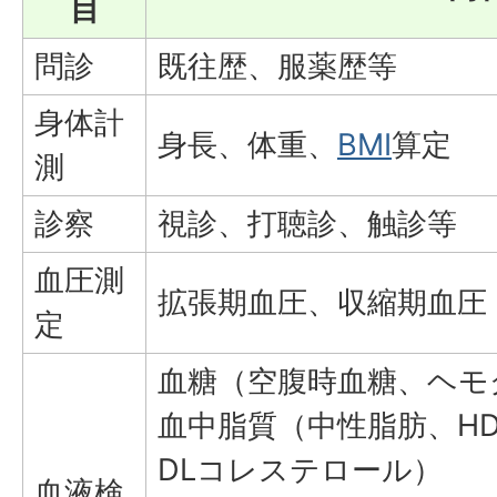
目
問診
既往歴、服薬歴等
身体計
身長、体重、
BMI
算定
測
診察
視診、打聴診、触診等
血圧測
拡張期血圧、収縮期血圧
定
血糖（空腹時血糖、ヘモグ
血中脂質（中性脂肪、H
DLコレステロール）
血液検