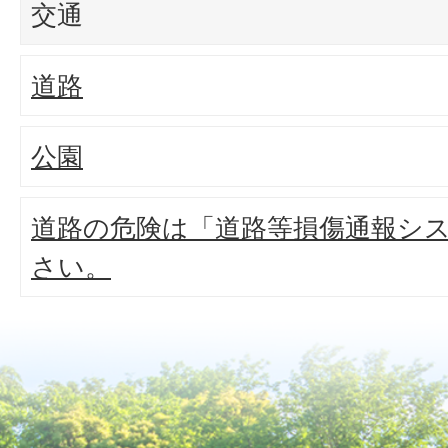
交通
道路
公園
道路の危険は「道路等損傷通報シ
さい。