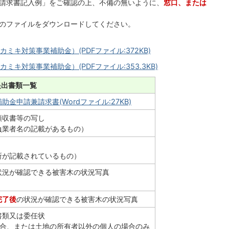
請求書記入例」をご確認の上、不備の無いように、
窓口、または
のファイルをダウンロードしてください。
キ対策事業補助金）(PDFファイル:372KB)
キ対策事業補助金）(PDFファイル:353.3KB)
提出書類一覧
申請兼請求書(Wordファイル:27KB)
領収書等の写し
負業者名の記載があるもの）
所が記載されているもの）
状況が確認できる被害木の状況写真
）
完了後
の状況が確認できる被害木の状況写真
書類又は委任状
場合、または土地の所有者以外の個人の場合のみ