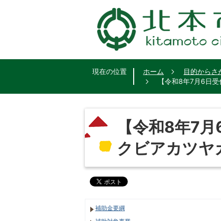
現在の位置
ホーム
目的からさ
【令和8年7月6日
【令和8年7月
クビアカツヤ
補助金要綱