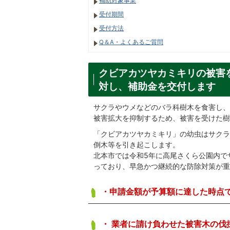
補助対象事業
受付期間
受付方法
Q＆A・よくあるご質問
クビアカツヤカミキリの被害
対し、補助金を交付します
サクラやウメなどのバラ科樹木を食害し、
被害拡大を抑制するため、被害を受けた
「クビアカツヤカミキリ」の幼虫はサクラ
倒木等を引き起こします。
北本市では令和5年に高尾さくら公園内で
っており、早急かつ継続的な防除対策が重
・申請金額が予算額に達した時点で受
・ 業者に請け負わせた被害木の伐