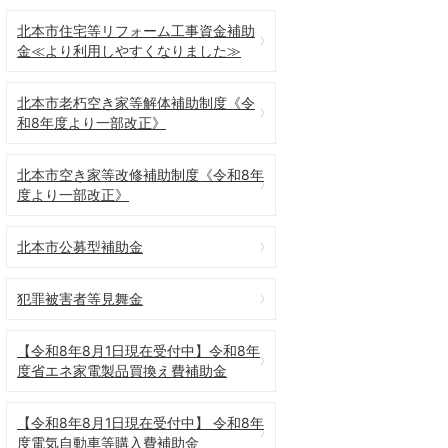
北本市住宅等リフォーム工事資金補助
金≪より利用しやすくなりました≫
北本市老朽空き家等解体補助制度《令
和8年度より一部改正》
北本市空き家等改修補助制度《令和8年
度より一部改正》
北本市公募型補助金
犯罪被害者等見舞金
【令和8年8月1日現在受付中】令和8年
度省エネ家電製品買換え費補助金
【令和8年8月1日現在受付中】 令和8年
度電気自動車等購入費補助金