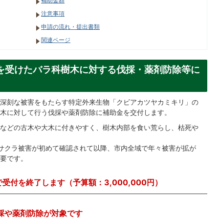
補助金額
注意事項
申請の流れ・提出書類
関連ページ
を受けたバラ科樹木に対する伐採・薬剤防除等に
深刻な被害をもたらす特定外来生物「クビアカツヤカミキリ」の
樹木に対して行う伐採や薬剤防除に補助金を交付します。
などの古木や大木に付きやすく、樹木内部を食い荒らし、枯死や
サクラ被害が初めて確認されて以降、市内全域で年々被害が拡が
要です。
付を終了します（予算額：3,000,000円）
採や薬剤防除が対象です