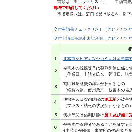
書類は「チェックリスト」、「申請書兼
郵送で申請してください。
市指定様式は、窓口で受け取るか、以下
交付申請書チェックリスト（クビアカツヤカミ
交付申請書兼請求書記入例（クビアカツヤカミ
1
北本市クビアカツヤカミキ対策事業補助金
被害木の伐採等又は薬剤防除に係る
2
（作業日、申請者氏名、領収日、請
補助対象経費の詳細がわかるもの
3
（経費内訳、使用薬剤、被害木の場
伐採等又は薬剤防除の
施工前
の被害
4
（フラス・枯死の状況がわかるもの
5
伐採等又は薬剤防除の
施工及び施工
被害木の管理者であることを証する
6
※申請者が団体、事業所の代表者の