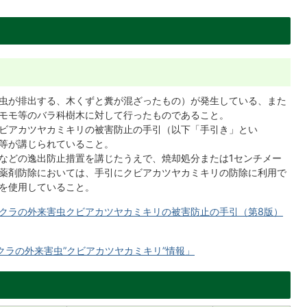
虫が排出する、木くずと糞が混ざったもの）が発生している、また
モモ等のバラ科樹木に対して行ったものであること。
ビアカツヤカミキリの被害防止の手引（以下「手引き」とい
等が講じられていること。
などの逸出防止措置を講じたうえで、焼却処分または1センチメー
薬剤防除においては、手引にクビアカツヤカミキリの防除に利用で
を使用していること。
クラの外来害虫クビアカツヤカミキリの被害防止の手引（第8版）
クラの外来害虫”クビアカツヤカミキリ”情報」