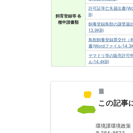
許可証等亡失届出書(Wor
B)
飼育登録等 各
種申請書類
飼養登録鳥獣の譲受届出書
13.9KB)
鳥獣飼養登録票交付（
書(Wordファイル:14.3K
ヤマドリ等の販売許可申
ル:14.4KB)
この記事
環境課環境政策