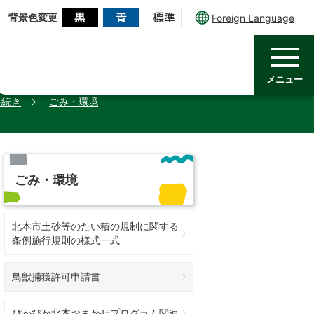
背景色変更
Foreign Language
メニュー
手続き
ごみ・環境
ごみ・環境
北本市土砂等のたい積の規制に関する
条例施行規則の様式一式
鳥獣捕獲許可申請書
ぴかぴか北本おまかせプログラム関連