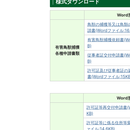
様式ダウンロード
Word
鳥獣の捕獲等又は鳥類
請書(Wordファイル:16.
有害鳥獣捕獲依頼書(Wor
B)
有害鳥獣捕獲
各種申請書類
従事者証交付申請書(Wor
B)
許可証及び従事者証の
書(Wordファイル:15KB
Word
許可証等再交付申請書(Wo
KB)
許可証等に係る住所等変
ァイル:14.6KB)