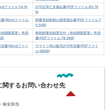
dファイル:14.1K
許可証等亡失届出書(PDFファイル:65.7K
B)
(Wordファイル:
飼養登録鳥獣の譲受届出書(PDFファイル:7
0.5KB)
有効期限変更）申請
鳥獣飼養登録票交付（有効期限変更）申請
B)
書(PDFファイル:78.9KB)
請書(Wordファイ
ヤマドリ等の販売許可申請書(PDFファイ
ル:96KB)
に関するお問い合わせ先
・保全担当