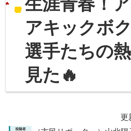
生涯青春！ア
アキックボ
選手たちの
見た🔥
更