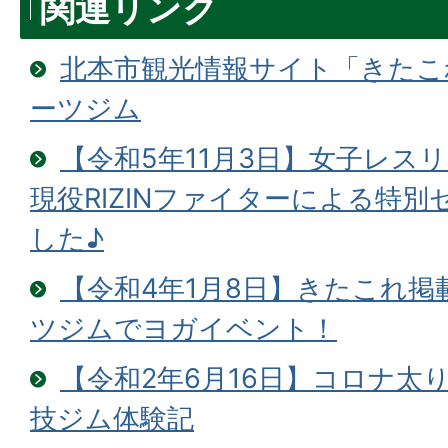
関連リンク
北本市観光情報サイト「きたこ
ーツジム
【令和5年11月3日】⼥⼦レス
現役RIZINファイターによる特
した♪
【令和4年1月8日】きたこれ掲
ツジムでヨガイベント！
【令和2年6月16日】コロナ太
技ジム体験記