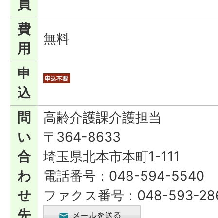
員
費
無料
用
申
込
問
高齢介護課介護担当
い
〒364-8633
合
埼玉県北本市本町1-111
わ
電話番号：048-594-5540
せ
ファクス番号：048-593-28
先