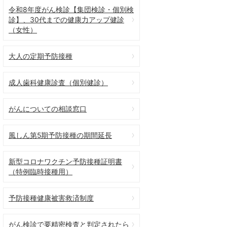
令和8年度がん検診【集団検診・個別検
診】、30代までの健康力アップ健診
（女性）
大人の定期予防接種
成人歯科健康診査（個別健診）
がんについての相談窓口
風しん第5期予防接種の期間延長
新型コロナワクチン予防接種証明書
（特例臨時接種用）
予防接種健康被害救済制度
がん検診で要精密検査と判定されたら