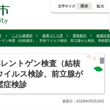
文字サイズ
す
こども健康部
健康づくり課
業務案内
健康診査
トゲン検査（結核健診）、肝炎ウイルス検診、前立腺がん検診、骨粗鬆
部レントゲン検査（結核
ウイルス検診、前立腺が
鬆症検診
更新日：2026年05月20日