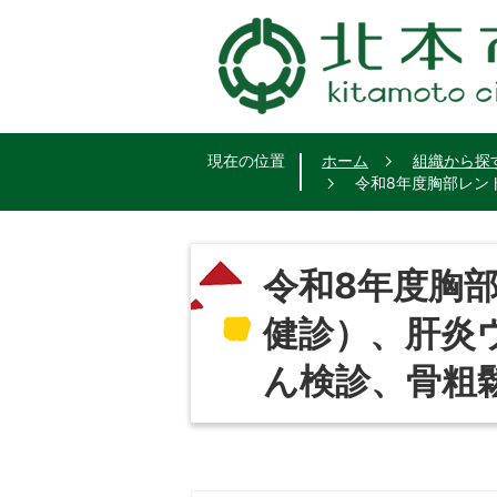
現在の位置
ホーム
組織から探
令和8年度胸部レン
令和8年度胸
健診）、肝炎
ん検診、骨粗