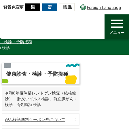
背景色変更
Foreign Language
メニュー
・検診・予防接種
症検診
健康診査・検診・予防接種
令和8年度胸部レントゲン検査（結核健
診）、肝炎ウイルス検診、前立腺がん
検診、骨粗鬆症検診
がん検診無料クーポン券について