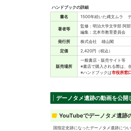
ハンドブックの詳細
書名
1500年続いた縄文ムラ 
監修：明治大学文学部 阿
著者等
編集：北本市教育委員会
発行所
株式会社 雄山閣
定価
2,420円（税込）
一般書店・販売サイト等
販売場所
※書店で購入される際は、
※ハンドブックは
市役所窓
デーノタメ遺跡の動画を公開
YouTubeでデーノタメ遺
国指定史跡になったデーノタメ遺跡について