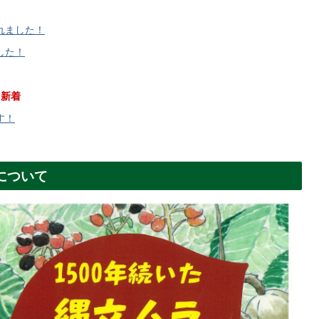
れました！
した！
新着
す！
について