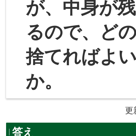
が、中身が
るので、ど
捨てればよ
か。
更
答え