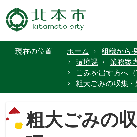
現在の位置
ホーム
組織から
環境課
業務案
ごみを出す方へ（
粗大ごみの収集・
粗大ごみの収