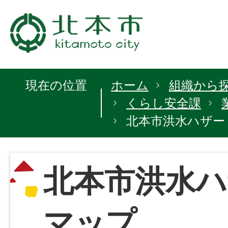
現在の位置
ホーム
組織から
くらし安全課
北本市洪水ハザー
北本市洪水ハ
マップ