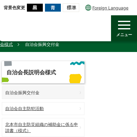
背景色変更
Foreign Language
メニュー
会様式
自治会振興交付金
自治会長説明会様式
自治会振興交付金
自治会自主防犯活動
北本市自主防災組織の補助金に係る申
請書（様式）