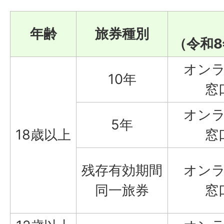
年齢
旅券種別
（令和8
オン
10年
窓
オン
5年
18歳以上
窓
残存有効期間
オン
同一旅券
窓