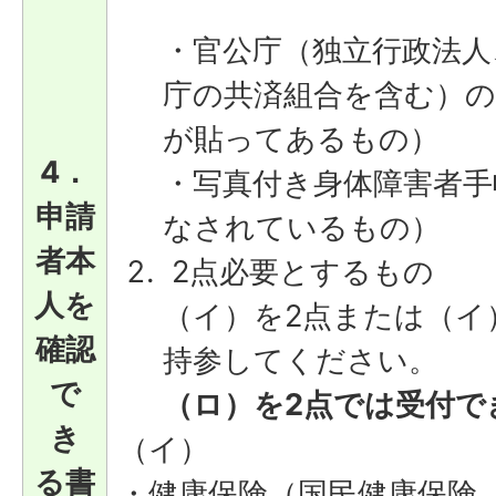
・官公庁（独立行政法人
庁の共済組合を含む）の
が貼ってあるもの）
4．
・写真付き身体障害者手
申請
なされているもの）
者本
2点必要とするもの
人を
（イ）を2点または（イ
確認
持参してください。
で
（ロ）を2点では受付で
き
（イ）
る書
・健康保険（国民健康保険