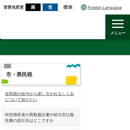
背景色変更
Foreign Language
メニュー
市・県民税
住民税が給与から差し引かれるしくみ
について知りたい
特別徴収者の異動届出書や給与支払報
告書の提出先はどこですか