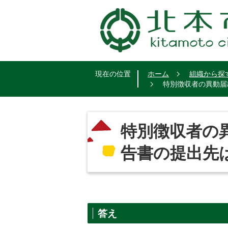
現在の位置
ホーム
組織から探
特別徴収者の異動届
特別徴収者の
告書の提出先
答え