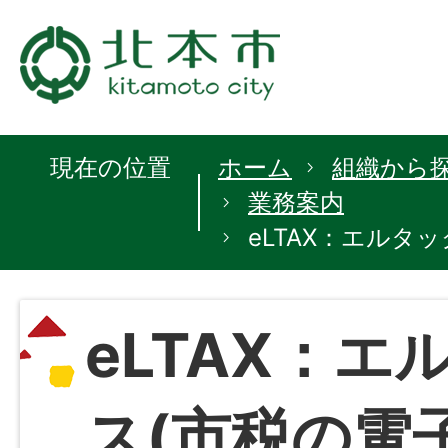
現在の位置
ホーム
組織から
業務案内
eLTAX：エルタ
eLTAX：エ
ス(市税の電