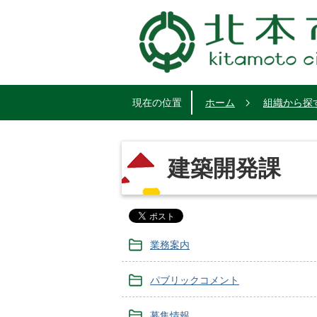
現在の位置
ホーム
組織から探
建築開発課
業務案内
パブリックコメント
募集情報