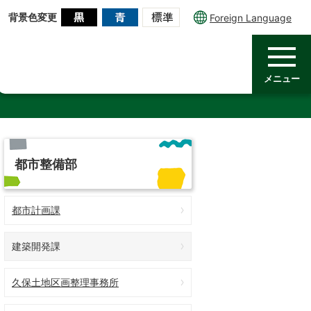
背景色変更
Foreign Language
メニュー
都市整備部
都市計画課
建築開発課
久保土地区画整理事務所