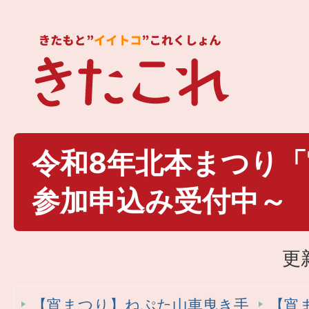
令和8年北本まつり
参加申込み受付中～
更
【宵まつり】ねぷた山車曳き手
【宵